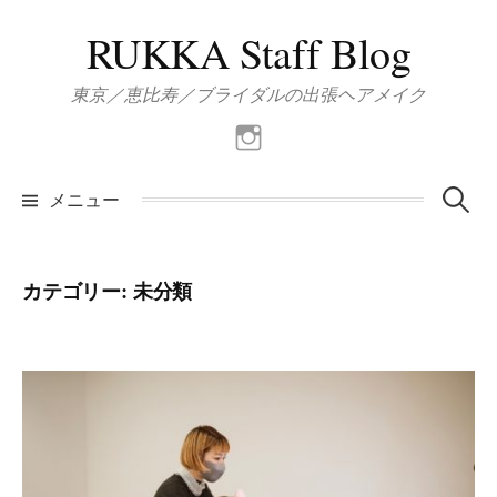
コ
RUKKA Staff Blog
ン
テ
東京／恵比寿／ブライダルの出張ヘアメイク
ン
ツ
Instagram
へ
ス
検
メニュー
キ
ッ
索:
プ
カテゴリー: 未分類