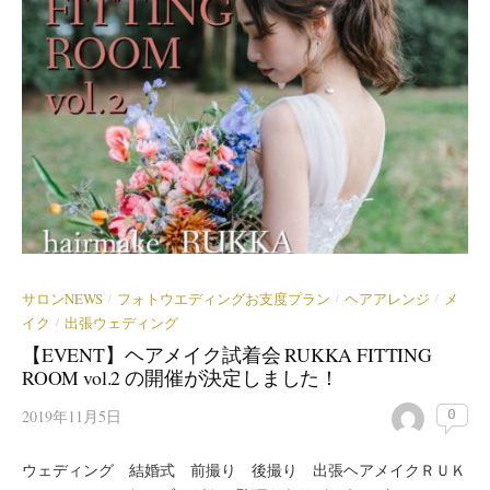
サロンNEWS
フォトウエディングお支度プラン
ヘアアレンジ
メ
/
/
/
イク
出張ウェディング
/
【EVENT】ヘアメイク試着会 RUKKA FITTING
ROOM vol.2 の開催が決定しました！
2019年11月5日
0
ウェディング 結婚式 前撮り 後撮り 出張ヘアメイクＲＵＫ