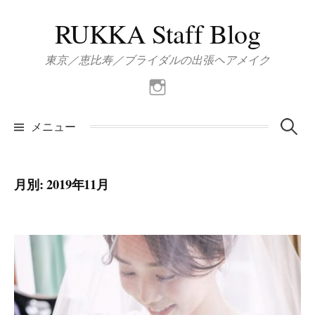
コ
RUKKA Staff Blog
ン
テ
東京／恵比寿／ブライダルの出張ヘアメイク
ン
ツ
Instagram
へ
ス
検
メニュー
キ
ッ
索:
プ
月別: 2019年11月