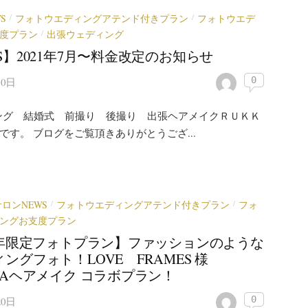
S
フォトウエディングアテンド付きプラン
フォトウエデ
/
/
度プラン
出張ウェディング
/
S】2021年7月〜料金改定のお知らせ
0
10日
ング 結婚式 前撮り 後撮り 出張ヘアメイクＲＵＫＫ
)です。 ブログをご覧頂きありがとうござ...
サロンNEWS
フォトウエディングアテンド付きプラン
フォ
/
/
ングお支度プラン
21年限定フォトプラン】ファッションのような
ングフォト！LOVE FRAMES 様
KAヘアメイク コラボプラン！
0
20日