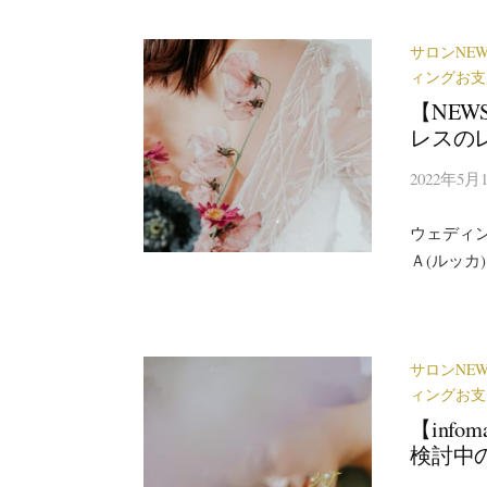
サロンNEW
ィングお支
【NE
レスの
2022年5月
ウェディ
Ａ(ルッカ
サロンNEW
ィングお支
【inf
検討中