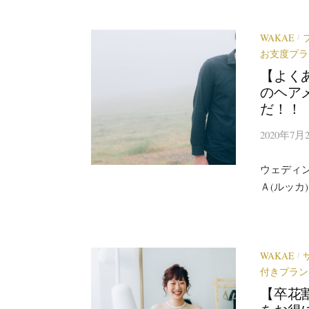
WAKAE
/
お支度プラ
【よく
のヘア
だ！！
2020年7月
ウェディ
Ａ(ルッカ
WAKAE
/
付きプラン
【卒花