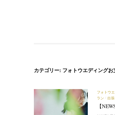
コ
ン
テ
ン
ツ
へ
ス
キ
ッ
プ
カテゴリー: フォトウエディングお
フォトウエ
ラン
出張
/
【NEW