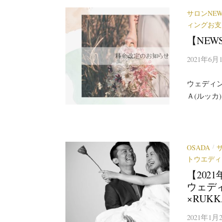
サロンNEW
ィングお支
【NEW
2021年6月
ウェディ
Ａ(ルッカ
OSADA
/
トウエディ
【20
ウェディ
×RUK
2021年1月