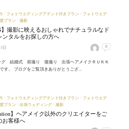
S
フォトウエディングアテンド付きプラン
フォトウエデ
/
/
度プラン
撮影
/
WS】撮影に映えるおしゃれでナチュラルなド
レンタルをお探しの方へ
0
13日
ング 結婚式 前撮り 後撮り 出張ヘアメイクＲＵＫＫ
)です。 ブログをご覧頂きありがとうござ...
S
フォトウエディングアテンド付きプラン
フォトウエデ
/
/
度プラン
出張ウェディング
撮影
/
/
omation】ヘアメイク以外のクリエイターをご
のお客様へ