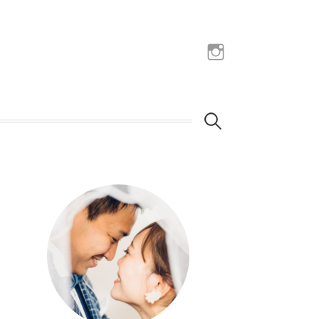
Instagram
検
索: