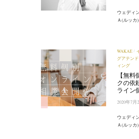
ウェディ
Ａ(ルッカ
WAKAE
/
グアテンド
ィング
【無料
クの依
ライン
2020年7月
ウェディ
Ａ(ルッカ