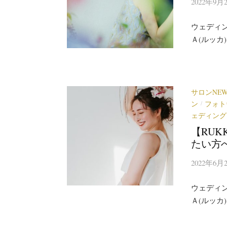
2022年9月
ウェディ
Ａ(ルッカ
サロンNEW
ン
フォト
/
ェディング
【RU
たい方
2022年6月
ウェディ
Ａ(ルッカ