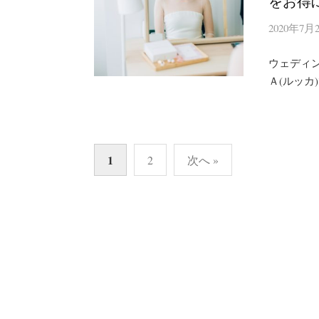
をお得
2020年7月
ウェディ
Ａ(ルッカ
投
1
2
次へ »
稿
ナ
ビ
ゲ
ー
シ