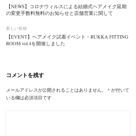
【NEWS】コロナウィルスによる結婚式ヘアメイク延期
稿
の変更手数料無料のお知らせ と店舗営業に関して
ナ
ビ
新しい投稿
ゲ
【EVENT】ヘアメイク試着イベント・RUKKA FITTING
ー
ROOM vol.4を開催しました
シ
ョ
ン
コメントを残す
メールアドレスが公開されることはありません。
*
が付いて
いる欄は必須項目です