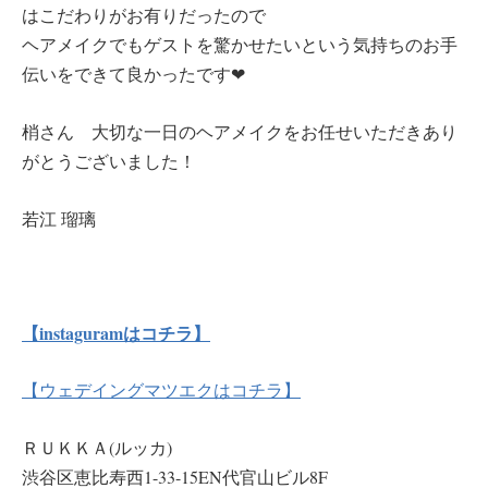
はこだわりがお有りだったので
ヘアメイクでもゲストを驚かせたいという気持ちのお手
伝いをできて良かったです❤︎
梢さん 大切な一日のヘアメイクをお任せいただきあり
がとうございました！
若江 瑠璃
【instaguramはコチラ】
【ウェデイングマツエクはコチラ】
ＲＵＫＫＡ(ルッカ)
渋谷区恵比寿西1-33-15EN代官山ビル8F