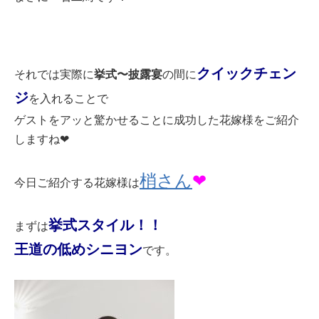
クイックチェン
挙式〜披露宴
それでは実際に
の間に
ジ
を入れることで
ゲストをアッと驚かせることに成功した花嫁様をご紹介
しますね❤︎
梢さん
❤︎
今日ご紹介する花嫁様は
挙式スタイル！！
まずは
王道の低めシニヨン
です。