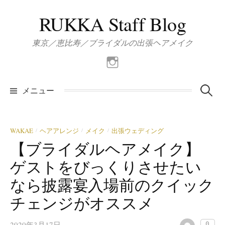
コ
RUKKA Staff Blog
ン
テ
東京／恵比寿／ブライダルの出張ヘアメイク
ン
ツ
Instagram
へ
ス
検
メニュー
キ
ッ
索:
プ
WAKAE
ヘアアレンジ
メイク
出張ウェディング
/
/
/
【ブライダルヘアメイク】
ゲストをびっくりさせたい
なら披露宴入場前のクイック
チェンジがオススメ
2020年3月17日
0