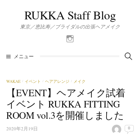
コ
RUKKA Staff Blog
ン
テ
東京／恵比寿／ブライダルの出張ヘアメイク
ン
ツ
Instagram
へ
ス
検
メニュー
キ
ッ
索:
プ
WAKAE
イベント
ヘアアレンジ
メイク
/
/
/
【EVENT】ヘアメイク試着
イベント RUKKA FITTING
ROOM vol.3を開催しました
2020年2月19日
0