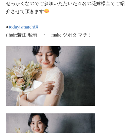
せっかくなのでご参加いただいた４名の花嫁様全てご紹
介させて頂きます
●
todayismarch様
( hair:若江 瑠璃 ・ make:ツボタ マチ )