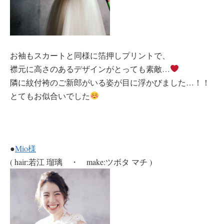
お袖もスカートと同様に箔押しプリントで、
襟元に高さのあるデザインがとっても素敵…
隣に紋付袴のご新郎がいる姿が目に浮かびました…！！
とてもお似合いでした
●
Mio様
( hair:若江 瑠璃 ・ make:ツボタ マチ )